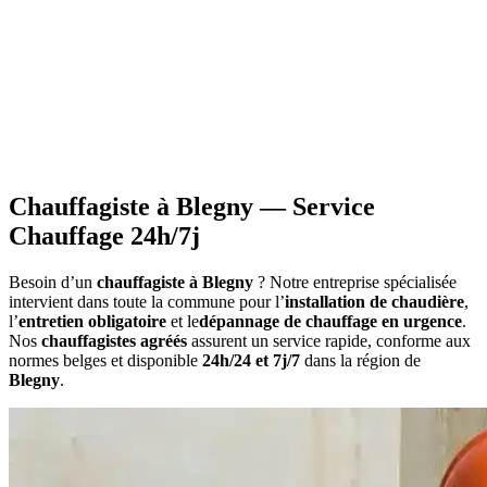
•
Information sur les primes
applicables à votre situation
•
Calcul du montant
estimatif des aides
•
Constitution du dossier
avec documents requis
•
Attestations nécessaires
pour votre demande
Chauffagiste à Blegny — Service
Chauffage 24h/7j
Besoin d’un
chauffagiste à Blegny
? Notre entreprise spécialisée
intervient dans toute la commune pour l’
installation de chaudière
,
l’
entretien obligatoire
et le
dépannage de chauffage en urgence
.
Nos
chauffagistes agréés
assurent un service rapide, conforme aux
normes belges et disponible
24h/24 et 7j/7
dans la région de
Blegny
.