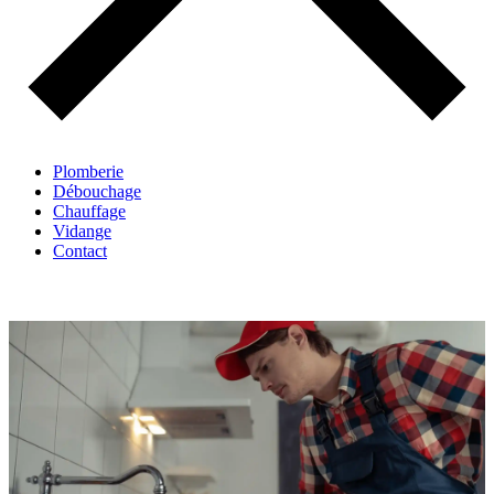
Plomberie
Débouchage
Chauffage
Vidange
Contact