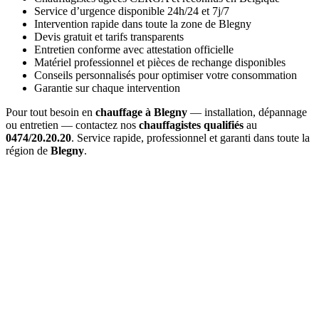
Service d’urgence disponible 24h/24 et 7j/7
Intervention rapide dans toute la zone de Blegny
Devis gratuit et tarifs transparents
Entretien conforme avec attestation officielle
Matériel professionnel et pièces de rechange disponibles
Conseils personnalisés pour optimiser votre consommation
Garantie sur chaque intervention
Pour tout besoin en
chauffage à Blegny
— installation, dépannage
ou entretien — contactez nos
chauffagistes qualifiés
au
0474/20.20.20
. Service rapide, professionnel et garanti dans toute la
région de
Blegny
.
Combien coûte un
entretien de chaudière à Blegny
?
Le prix d'un
entretien à Blegny
varie entre 120€ et 200€ selon le
type de chaudière (gaz, mazout, pellets). Ce tarif inclut le nettoyage