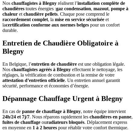
Nos
chauffagistes à Blegny
réalisent l’
installation complète de
chaudières
toutes énergies :
gaz condensation
,
mazout
,
pompe à
chaleur
et
chaudière pellets
. Chaque pose comprend le
raccordement complet
, la
mise en service sécurisée
et
la
certification conforme aux normes belges
pour un confort
durable.
Entretien de Chaudière Obligatoire à
Blegny
En Belgique, l’
entretien de chaudière
est une obligation légale.
Nos
chauffagistes agréés à Blegny
effectuent le nettoyage, les
réglages, la vérification de combustion et la remise de votre
attestation d’entretien officielle
. Un entretien annuel garantit
sécurité, performance et économies d’énergie.
Dépannage Chauffage Urgent à Blegny
En cas de
panne de chauffage à Blegny
, notre équipe intervient
24h/24 et 7j/7
. Nous réparons rapidement les
chaudières en panne
,
fuites de chauffage
ou
radiateurs bloqués
. Déplacement express
en moyenne en
1 à 2 heures
pour rétablir votre confort thermique.