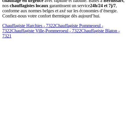
chauffage en urgence
avec rapidité et fiabilité. Basés à
Bernissart
,
nos
chauffagistes locaux
garantissent un service
24h/24 et 7j/7
,
conforme aux normes belges et axé sur les économies d’énergie.
Confiez-nous votre confort thermique dès aujourd’hui.
Chauffagiste Harchies - 7322
Chauffagiste Pommeoeul -
7322
Chauffagiste Ville-Pommeroeul - 7322
Chauffagiste Blaton -
7321
Combien coûte un
entretien de chaudière à Bernissart
?
Le prix d'un
entretien à Bernissart
varie entre 120€ et 200€ selon
le type de chaudière (gaz, mazout, pellets). Ce tarif inclut le
nettoyage complet, les réglages, l'analyse, et l'attestation officielle.
Dans quel délai intervenez-vous pour une
urgence à Bernissart
?
Pour une
urgence chauffage à Bernissart
, notre délai