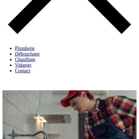
Plomberie
Débouchage
Chauffage
Vidange
Contact