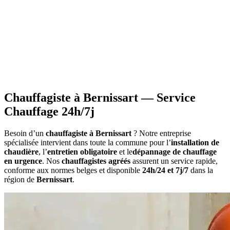
•
Information sur les primes
applicables à votre situation
•
Calcul du montant
estimatif des aides
•
Constitution du dossier
avec documents requis
•
Attestations nécessaires
pour votre demande
Chauffagiste à Bernissart — Service
Chauffage 24h/7j
Besoin d’un
chauffagiste à Bernissart
? Notre entreprise
spécialisée intervient dans toute la commune pour l’
installation de
chaudière
, l’
entretien obligatoire
et le
dépannage de chauffage
en urgence
. Nos
chauffagistes agréés
assurent un service rapide,
conforme aux normes belges et disponible
24h/24 et 7j/7
dans la
région de
Bernissart
.