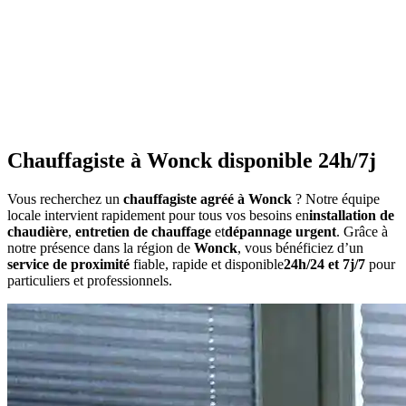
•
Consommation anormalement élevée
•
Bruits inhabituels
•
Perte de pression répétée
•
Radiateurs qui ne chauffent pas uniformément
•
Eau chaude irrégulière
Chauffagiste à Wonck disponible 24h/7j
Vous recherchez un
chauffagiste agréé à Wonck
? Notre équipe
locale intervient rapidement pour tous vos besoins en
installation de
chaudière
,
entretien de chauffage
et
dépannage urgent
. Grâce à
notre présence dans la région de
Wonck
, vous bénéficiez d’un
service de proximité
fiable, rapide et disponible
24h/24 et 7j/7
pour
particuliers et professionnels.