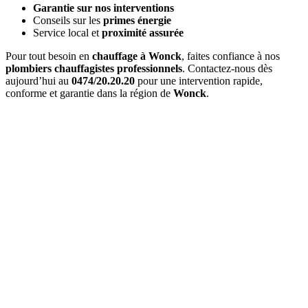
Garantie sur nos interventions
Conseils sur les
primes énergie
Service local et
proximité assurée
Pour tout besoin en
chauffage à Wonck
, faites confiance à nos
plombiers chauffagistes professionnels
. Contactez-nous dès
aujourd’hui au
0474/20.20.20
pour une intervention rapide,
conforme et garantie dans la région de
Wonck
.
Quel est le délai d'
intervention à Wonck
?
Pour une
urgence à Wonck
, nous intervenons généralement en
1 à
2 heures
. Pour les interventions planifiées, nous nous adaptons à
vos disponibilités.
Combien coûte un
entretien de chaudière à Wonck
?
Le prix d'un
entretien à Wonck
varie entre 120€ et 200€ selon le
type de chaudière. Ce tarif inclut l'entretien complet et l'attestation