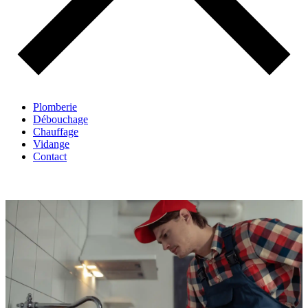
Plomberie
Débouchage
Chauffage
Vidange
Contact