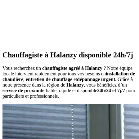
•
Consommation anormalement élevée
•
Bruits inhabituels
•
Perte de pression répétée
•
Radiateurs qui ne chauffent pas uniformément
•
Eau chaude irrégulière
Chauffagiste à Halanzy disponible 24h/7j
Vous recherchez un
chauffagiste agréé à Halanzy
? Notre équipe
locale intervient rapidement pour tous vos besoins en
installation de
chaudière
,
entretien de chauffage
et
dépannage urgent
. Grâce à
notre présence dans la région de
Halanzy
, vous bénéficiez d’un
service de proximité
fiable, rapide et disponible
24h/24 et 7j/7
pour
particuliers et professionnels.