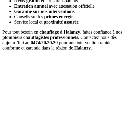
Devis gratuit
et tarifs transparents
Entretien annuel
avec attestation officielle
Garantie sur nos interventions
Conseils sur les
primes énergie
Service local et
proximité assurée
Pour tout besoin en
chauffage à Halanzy
, faites confiance à nos
plombiers chauffagistes professionnels
. Contactez-nous dès
aujourd’hui au
0474/20.20.20
pour une intervention rapide,
conforme et garantie dans la région de
Halanzy
.
Quel est le délai d'
intervention à Halanzy
?
Pour une
urgence à Halanzy
, nous intervenons généralement en
1
à 2 heures
. Pour les interventions planifiées, nous nous adaptons à
vos disponibilités.