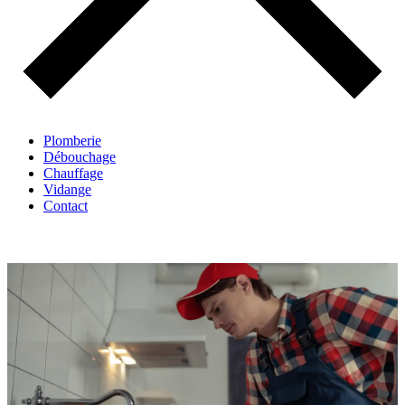
Plomberie
Débouchage
Chauffage
Vidange
Contact