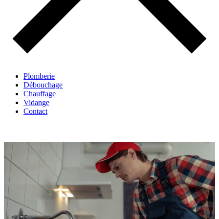
Plomberie
Débouchage
Chauffage
Vidange
Contact