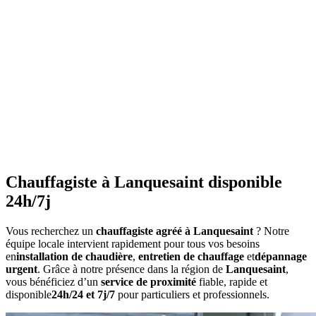
•
Purgez les radiateurs
avant l'hiver
•
Ne couvrez pas les radiateurs
•
Maintenez une température constante
•
Faites l'entretien annuel
•
Consommation anormalement élevée
•
Bruits inhabituels
•
Perte de pression répétée
•
Radiateurs qui ne chauffent pas uniformément
•
Eau chaude irrégulière
Chauffagiste à Lanquesaint disponible
24h/7j
Vous recherchez un
chauffagiste agréé à Lanquesaint
? Notre
équipe locale intervient rapidement pour tous vos besoins
en
installation de chaudière
,
entretien de chauffage
et
dépannage
urgent
. Grâce à notre présence dans la région de
Lanquesaint
,
vous bénéficiez d’un
service de proximité
fiable, rapide et
disponible
24h/24 et 7j/7
pour particuliers et professionnels.