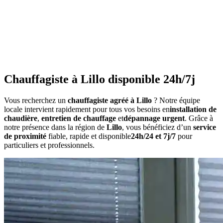
•
Consommation anormalement élevée
•
Bruits inhabituels
•
Perte de pression répétée
•
Radiateurs qui ne chauffent pas uniformément
•
Eau chaude irrégulière
Chauffagiste à Lillo disponible 24h/7j
Vous recherchez un
chauffagiste agréé à Lillo
? Notre équipe
locale intervient rapidement pour tous vos besoins en
installation de
chaudière
,
entretien de chauffage
et
dépannage urgent
. Grâce à
notre présence dans la région de
Lillo
, vous bénéficiez d’un
service
de proximité
fiable, rapide et disponible
24h/24 et 7j/7
pour
particuliers et professionnels.