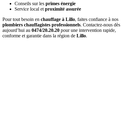
Conseils sur les
primes énergie
Service local et
proximité assurée
Pour tout besoin en
chauffage à Lillo
, faites confiance à nos
plombiers chauffagistes professionnels
. Contactez-nous dès
aujourd’hui au
0474/20.20.20
pour une intervention rapide,
conforme et garantie dans la région de
Lillo
.
Quel est le délai d'
intervention à Lillo
?
Pour une
urgence à Lillo
, nous intervenons généralement en
1 à 2
heures
. Pour les interventions planifiées, nous nous adaptons à vos
disponibilités.
Combien coûte un
entretien de chaudière à Lillo
?
Le prix d'un
entretien à Lillo
varie entre 120€ et 200€ selon le type
de chaudière. Ce tarif inclut l'entretien complet et l'attestation
officielle.
Proposez-vous un
contrat d'entretien
?