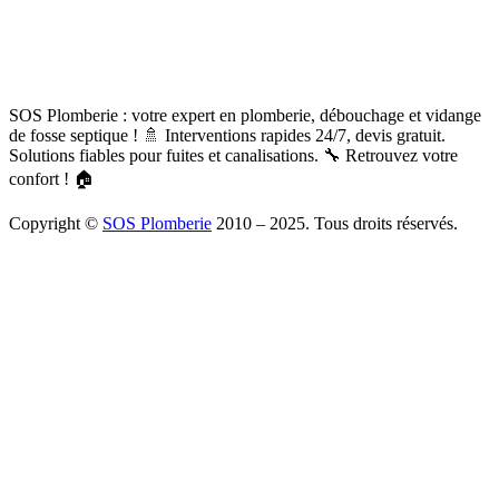
SOS Plomberie : votre expert en plomberie, débouchage et vidange
de fosse septique ! 🚿 Interventions rapides 24/7, devis gratuit.
Solutions fiables pour fuites et canalisations. 🔧 Retrouvez votre
confort ! 🏠
Copyright ©
SOS Plomberie
2010 – 2025. Tous droits réservés.
À Propos
Blog
Mentions légales
Copyright
Plomberie
Débouchage
Vidange
Chauffage