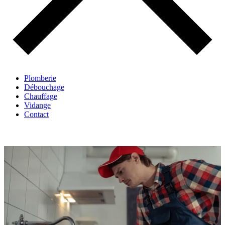
Plomberie
Débouchage
Chauffage
Vidange
Contact