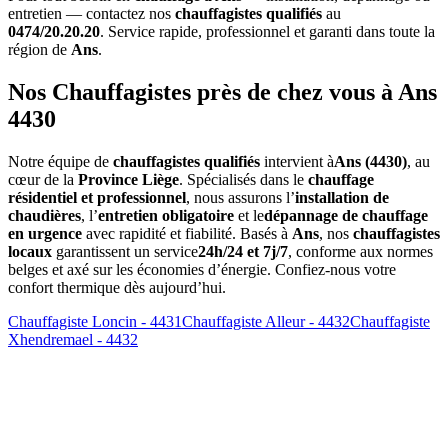
entretien — contactez nos
chauffagistes qualifiés
au
0474/20.20.20
. Service rapide, professionnel et garanti dans toute la
région de
Ans
.
Nos Chauffagistes près de chez vous à Ans
4430
Notre équipe de
chauffagistes qualifiés
intervient à
Ans (4430)
, au
cœur de la
Province Liège
. Spécialisés dans le
chauffage
résidentiel et professionnel
, nous assurons l’
installation de
chaudières
, l’
entretien obligatoire
et le
dépannage de chauffage
en urgence
avec rapidité et fiabilité. Basés à
Ans
, nos
chauffagistes
locaux
garantissent un service
24h/24 et 7j/7
, conforme aux normes
belges et axé sur les économies d’énergie. Confiez-nous votre
confort thermique dès aujourd’hui.
Chauffagiste Loncin - 4431
Chauffagiste Alleur - 4432
Chauffagiste
Xhendremael - 4432