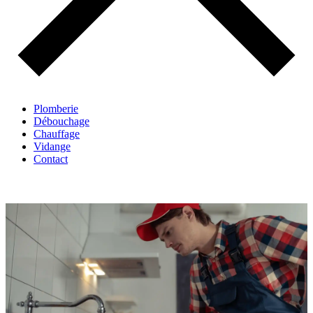
Plomberie
Débouchage
Chauffage
Vidange
Contact