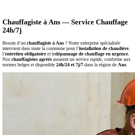
•
Constitution du dossier
avec documents requis
•
Attestations nécessaires
pour votre demande
Chauffagiste à Ans — Service Chauffage
24h/7j
Besoin d’un
chauffagiste à Ans
? Notre entreprise spécialisée
intervient dans toute la commune pour l’
installation de chaudière
,
l’
entretien obligatoire
et le
dépannage de chauffage en urgence
.
Nos
chauffagistes agréés
assurent un service rapide, conforme aux
normes belges et disponible
24h/24 et 7j/7
dans la région de
Ans
.