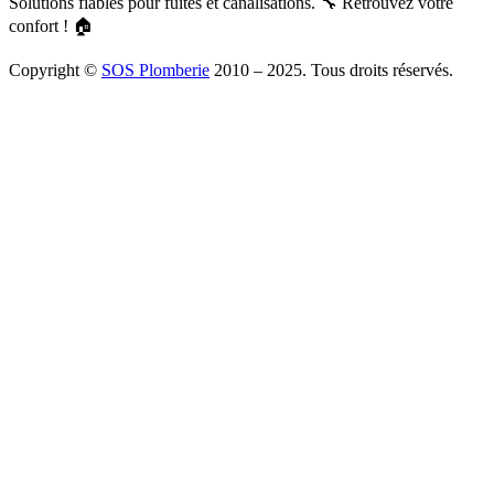
Solutions fiables pour fuites et canalisations. 🔧 Retrouvez votre
confort ! 🏠
Copyright ©
SOS Plomberie
2010 – 2025. Tous droits réservés.
À Propos
Blog
Mentions légales
Copyright
Plomberie
Débouchage
Vidange
Chauffage
Facebook
Twitter
Youtube
Tiktok