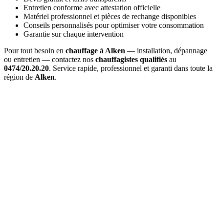
Entretien conforme avec attestation officielle
Matériel professionnel et pièces de rechange disponibles
Conseils personnalisés pour optimiser votre consommation
Garantie sur chaque intervention
Pour tout besoin en
chauffage à Alken
— installation, dépannage
ou entretien — contactez nos
chauffagistes qualifiés
au
0474/20.20.20
. Service rapide, professionnel et garanti dans toute la
région de
Alken
.
Combien coûte un
entretien de chaudière à Alken
?
Le prix d'un
entretien à Alken
varie entre 120€ et 200€ selon le
type de chaudière (gaz, mazout, pellets). Ce tarif inclut le nettoyage
complet, les réglages, l'analyse, et l'attestation officielle.
Dans quel délai intervenez-vous pour une
urgence à Alken
?
Pour une
urgence chauffage à Alken
, notre délai d'intervention