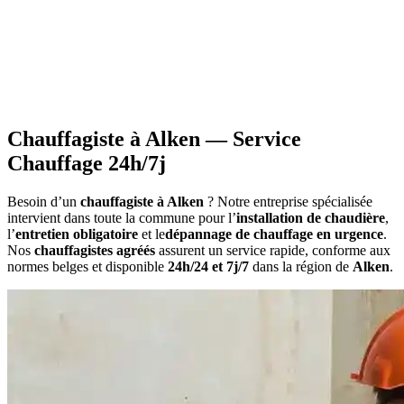
•
Information sur les primes
applicables à votre situation
•
Calcul du montant
estimatif des aides
•
Constitution du dossier
avec documents requis
•
Attestations nécessaires
pour votre demande
Chauffagiste à Alken — Service
Chauffage 24h/7j
Besoin d’un
chauffagiste à Alken
? Notre entreprise spécialisée
intervient dans toute la commune pour l’
installation de chaudière
,
l’
entretien obligatoire
et le
dépannage de chauffage en urgence
.
Nos
chauffagistes agréés
assurent un service rapide, conforme aux
normes belges et disponible
24h/24 et 7j/7
dans la région de
Alken
.