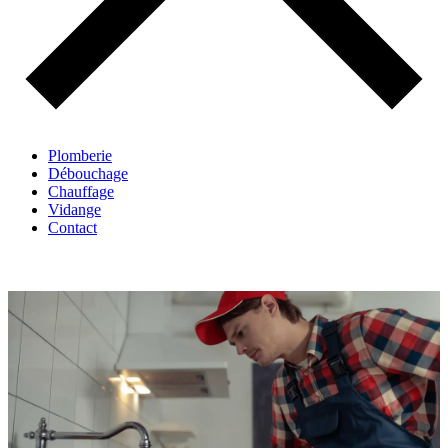
Plomberie
Débouchage
Chauffage
Vidange
Contact